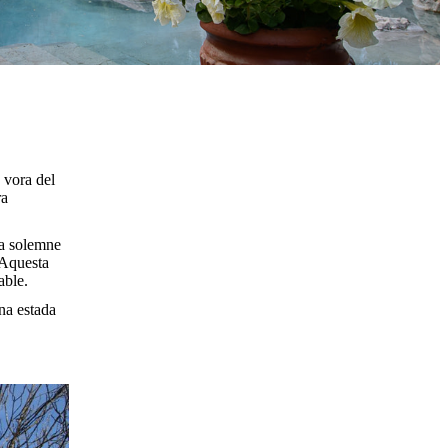
 vora del
ra
la solemne
. Aquesta
able.
una estada