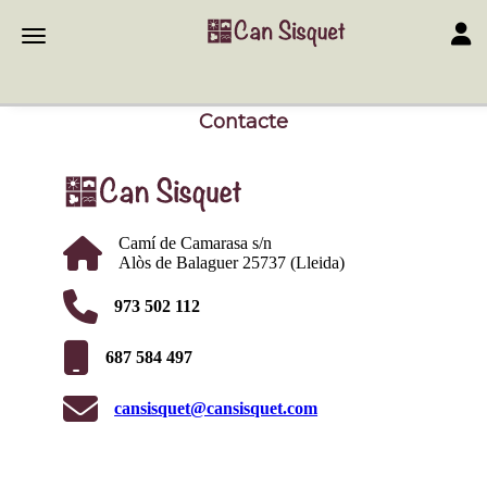
Toggl
Toggle navigation
Contacte
Camí de Camarasa s/n
Alòs de Balaguer 25737 (Lleida)
973 502 112
687 584 497
cansisquet@cansisquet.com