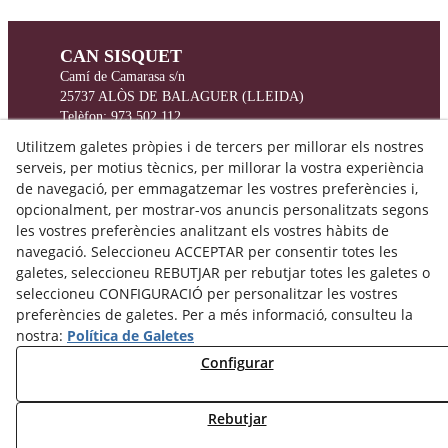
CAN SISQUET
Camí de Camarasa s/n
25737
ALÒS DE BALAGUER
(LLEIDA)
Telèfon:
973 502 112
cansisquet@cansisquet.com
Utilitzem galetes pròpies i de tercers per millorar els nostres
serveis, per motius tècnics, per millorar la vostra experiència
Avís Legal
de navegació, per emmagatzemar les vostres preferències i,
Declaració d'accesibilitat
opcionalment, per mostrar-vos anuncis personalitzats segons
les vostres preferències analitzant els vostres hàbits de
Política Cookies
navegació. Seleccioneu ACCEPTAR per consentir totes les
Politica de Privacitat
galetes, seleccioneu REBUTJAR per rebutjar totes les galetes o
seleccioneu CONFIGURACIÓ per personalitzar les vostres
preferències de galetes. Per a més informació, consulteu la
nostra:
Política de Galetes
Configurar
Rebutjar