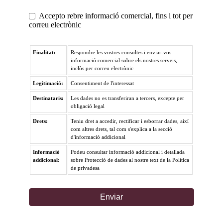
Accepto rebre informació comercial, fins i tot per
correu electrònic
Finalitat:
Respondre les vostres consultes i enviar-vos
informació comercial sobre els nostres serveis,
inclòs per correu electrònic
Legitimació:
Consentiment de l'interessat
Destinataris:
Les dades no es transferiran a tercers, excepte per
obligació legal
Drets:
Teniu dret a accedir, rectificar i esborrar dades, així
com altres drets, tal com s'explica a la secció
d'informació addicional
Informació
Podeu consultar informació addicional i detallada
addicional:
sobre Protecció de dades al nostre text de la Política
de privadesa
Enviar